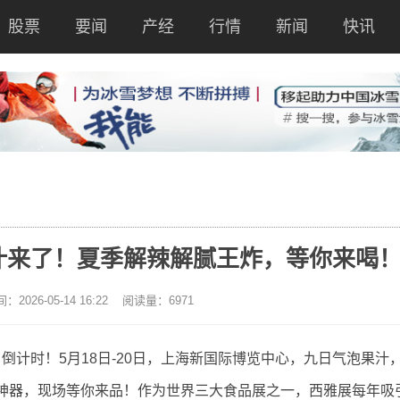
股票
要闻
产经
行情
新闻
快讯
汁来了！夏季解辣解腻王炸，等你来喝
026-05-14 16:22 阅读量：6971
海）倒计时！5月18日-20日，上海新国际博览中心，九日气泡果汁
解腻神器，现场等你来品！作为世界三大食品展之一，西雅展每年吸