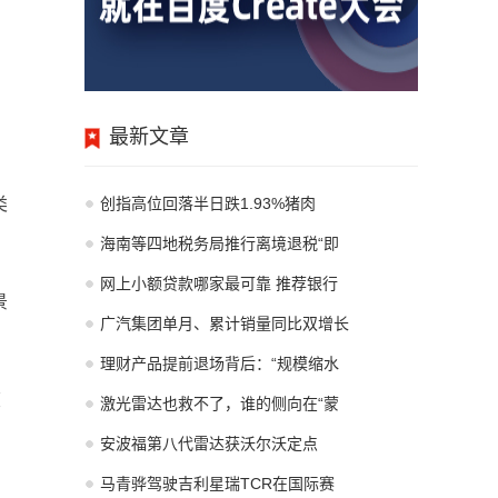
最新文章
类
创指高位回落半日跌1.93%猪肉
海南等四地税务局推行离境退税“即
网上小额贷款哪家最可靠 推荐银行
景
广汽集团单月、累计销量同比双增长
理财产品提前退场背后：“规模缩水
爽
激光雷达也救不了，谁的侧向在“蒙
安波福第八代雷达获沃尔沃定点
马青骅驾驶吉利星瑞TCR在国际赛