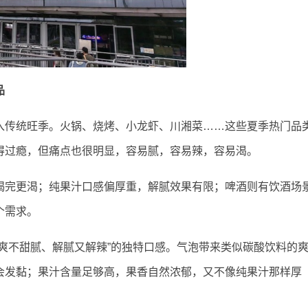
品
入传统旺季。火锅、烧烤、小龙虾、川湘菜……这些夏季热门品
得过瘾，但痛点也很明显，容易腻，容易辣，容易渴。
喝完更渴；纯果汁口感偏厚重，解腻效果有限；啤酒则有饮酒场
个需求。
“清爽不甜腻、解腻又解辣”的独特口感。气泡带来类似碳酸饮料的
会发黏；果汁含量足够高，果香自然浓郁，又不像纯果汁那样厚