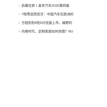
启幕在即丨盖世汽车2026第四届
?晓莺说西班牙：中国汽车在欧洲的
方程豹豹8豹5闪充版上市，越野的
内卷时代，定制家居如何突围？NU