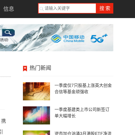
信息
热门新闻
！
一季度仅7只股基上涨英大创金
合信等基金顽强收
一季度基建类上市公司新签订
单大幅增长
，携
引
逆市加仓汹涌3月港股ETF净流